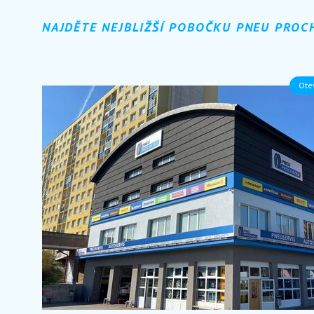
NAJDĚTE NEJBLIŽŠÍ POBOČKU PNEU PROC
Otev