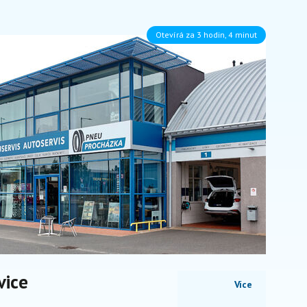
Otevírá za 3 hodin, 4 minut
vice
Více