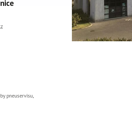
nice
cz
by pneuservisu,