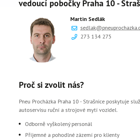
vedoucí pobočky Praha 10 - Straš
Martin Sedlák
sedlak@pneuprochazka.
273 134 275
Proč si zvolit nás?
Pneu Procházka Praha 10 - Strašnice poskytuje služ
autoservisu ruční a strojové mytí vozidel.
Odborně vyškolený personál
Příjemné a pohodlné zázemí pro klienty