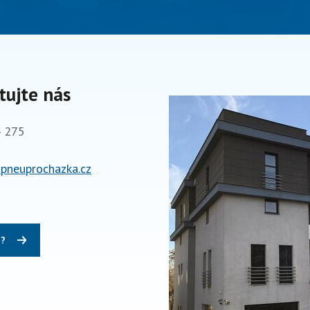
tujte nás
 275
pneuprochazka.cz
m?