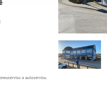
ě
z
pneuservisu a autoservisu.