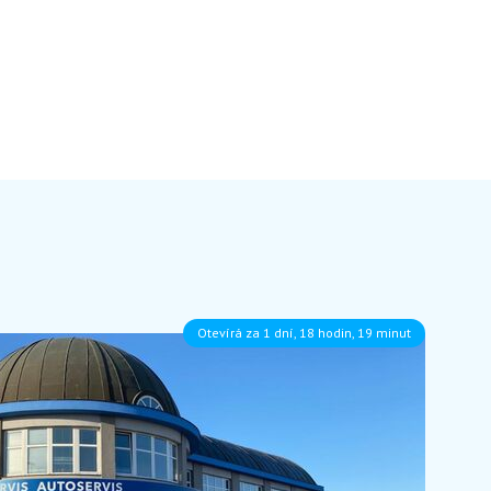
Otevírá za 1 dní, 18 hodin, 19 minut