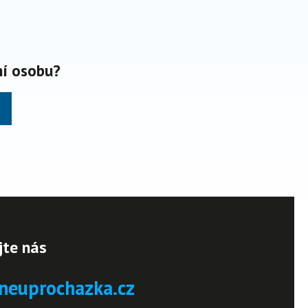
ní osobu?
jte nás
neuprochazka.cz