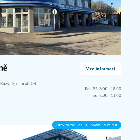
ně
Více informací
Ruzyně; naproti OBI
Po–Pá: 8:00–18:00
So: 8:00–13:00
Otevírá za 1 dní, 18 hodin, 19 minut