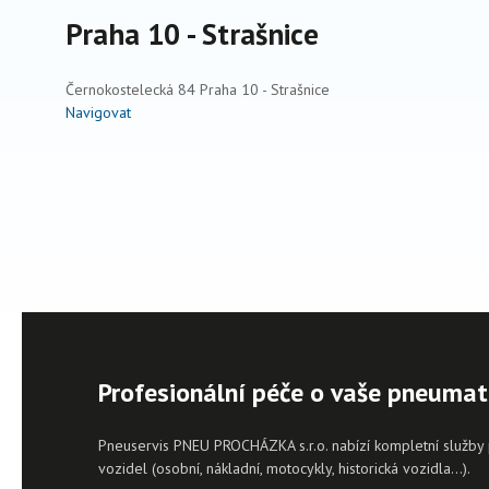
Praha 10 - Strašnice
Černokostelecká 84 Praha 10 - Strašnice
Navigovat
Profesionální péče o vaše pneumat
Pneuservis PNEU PROCHÁZKA s.r.o. nabízí kompletní služby
vozidel (osobní, nákladní, motocykly, historická vozidla…).