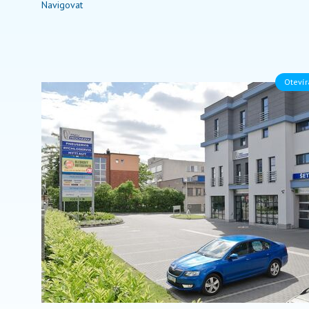
Navigovat
Otevír